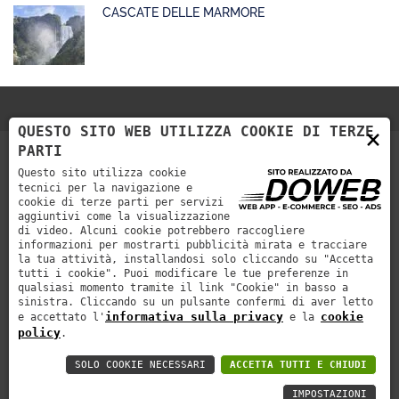
CASCATE DELLE MARMORE
QUESTO SITO WEB UTILIZZA COOKIE DI TERZE
×
PARTI
Questo sito utilizza cookie
tecnici per la navigazione e
cookie di terze parti per servizi
aggiuntivi come la visualizzazione
di video. Alcuni cookie potrebbero raccogliere
informazioni per mostrarti pubblicità mirata e tracciare
la tua attività, installandosi solo cliccando su "Accetta
Autoservizi Cerea organizza viaggi nazionali e internazionali,
tutti i cookie". Puoi modificare le tue preferenze in
con pullman Gran Turismo provvisti di tutti i comfort.
qualsiasi momento tramite il link "Cookie" in basso a
sinistra. Cliccando su un pulsante confermi di aver letto
AUTO SERVIZI CEREA di Rossetti Evandro & C. s.n.c.
informativa sulla privacy
cookie
e accettato l'
e la
policy
.
P.Iva 01260870231
SOLO COOKIE NECESSARI
ACCETTA TUTTI E CHIUDI
Informativa privacy
Cookie policy
web agency
IMPOSTAZIONI