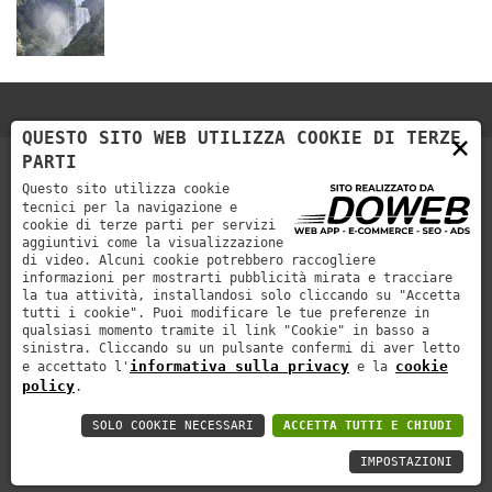
QUESTO SITO WEB UTILIZZA COOKIE DI TERZE
×
PARTI
Questo sito utilizza cookie
tecnici per la navigazione e
cookie di terze parti per servizi
aggiuntivi come la visualizzazione
di video. Alcuni cookie potrebbero raccogliere
informazioni per mostrarti pubblicità mirata e tracciare
la tua attività, installandosi solo cliccando su "Accetta
Autoservizi Cerea organizza viaggi nazionali e internazionali,
tutti i cookie". Puoi modificare le tue preferenze in
con pullman Gran Turismo provvisti di tutti i comfort.
qualsiasi momento tramite il link "Cookie" in basso a
sinistra. Cliccando su un pulsante confermi di aver letto
AUTO SERVIZI CEREA di Rossetti Evandro & C. s.n.c.
informativa sulla privacy
cookie
e accettato l'
e la
policy
.
P.Iva 01260870231
SOLO COOKIE NECESSARI
ACCETTA TUTTI E CHIUDI
Informativa privacy
Cookie policy
web agency
IMPOSTAZIONI