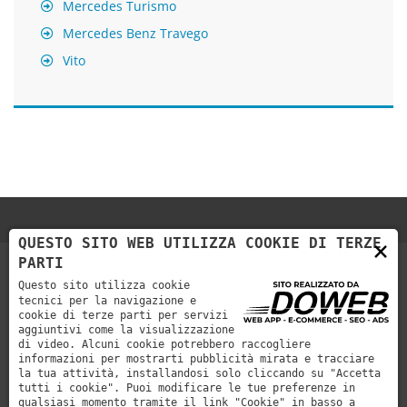
Mercedes Turismo
Mercedes Benz Travego
Vito
QUESTO SITO WEB UTILIZZA COOKIE DI TERZE
×
PARTI
Questo sito utilizza cookie
tecnici per la navigazione e
cookie di terze parti per servizi
aggiuntivi come la visualizzazione
di video. Alcuni cookie potrebbero raccogliere
informazioni per mostrarti pubblicità mirata e tracciare
la tua attività, installandosi solo cliccando su "Accetta
Autoservizi Cerea organizza viaggi nazionali e internazionali,
tutti i cookie". Puoi modificare le tue preferenze in
con pullman Gran Turismo provvisti di tutti i comfort.
qualsiasi momento tramite il link "Cookie" in basso a